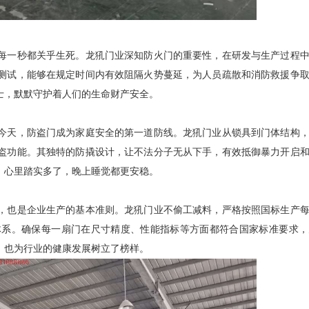
每一秒都关乎生死。
龙犼门业
深知
防火门
的重要性，在研发与生产过程
测试，能够在规定时间内有效阻隔火势蔓延，为人员疏散和消防救援争
士，默默守护着人们的生命财产安全。
今天，
防盗门
成为家庭安全的第一道防线。
龙犼门业
从锁具到门体结构
盗功能。其独特的防撬设计，让不法分子无从下手，有效抵御暴力开启
，心里踏实多了，晚上睡觉都更安稳。
，也是企业生产的基本准则。
龙犼门业
不偷工减料，严格按照国标生产
体系。确保每一扇门在尺寸精度、性能指标等方面都符合国家标准要求，
，也为行业的健康发展树立了榜样。