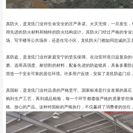
真防火，是
龙犼门业
对生命安全的庄严承诺。火灾无情，一旦发生，
用先进的防火材料和独特的防火结构设计。其
防火门
经过严格的专业
场、写字楼等公共场所，还是住宅小区，龙犼
防火门
都如同忠诚的卫
真防盗，是
龙犼门业
对家庭安宁的坚实保障。在治安环境日益复杂的
磨。选用高强度、耐切割的材料，配备先进的防盗锁具，具备多重防
营造一个安全可靠的居住环境。许多用户反馈，安装了龙犼
防盗门
后
真国标，是
龙犼门业
对品质的严格坚守。国家标准是行业发展的基石
购到生产工艺，再到成品检验，每一个环节都遵循严格的质量管控
格、放心的产品。这种对国标的严格执行，不仅赢得了消费者的信任