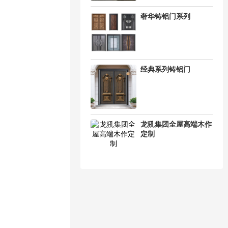
奢华铸铝门系列
经典系列铸铝门
龙犼集团全屋高端木作
定制