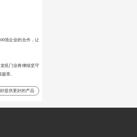
00强企业的合作，让
，
龙犼门业
将继续坚守
煌篇章。
务好提供更好的产品