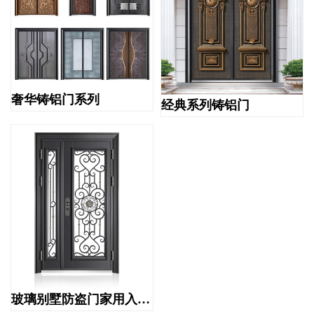
奢华铸铝门系列
经典系列铸铝门
玻璃别墅防盗门家用入户透光防盗门