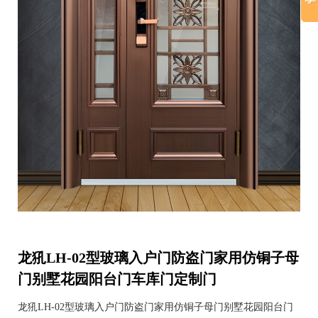
龙犼LH-02型玻璃入户门防盗门家用仿铜子母
门别墅花园阳台门车库门定制门
龙犼LH-02型玻璃入户门防盗门家用仿铜子母门别墅花园阳台门